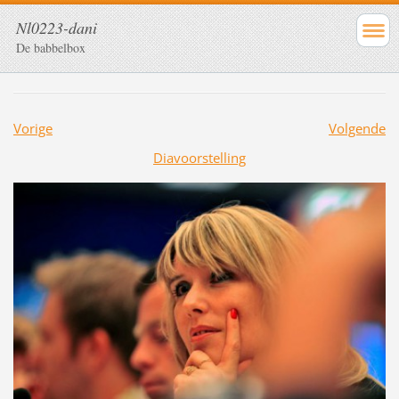
Nl0223-dani
De babbelbox
Vorige
Volgende
Diavoorstelling