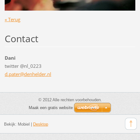
« Terug
Contact
Dani
twitter @nl_0223
d.pater@
denhelde
r.nl
© 2012 Alle rechten voorbehouden.
Maak een gratis website
Bekijk:
Mobiel
|
Desktop