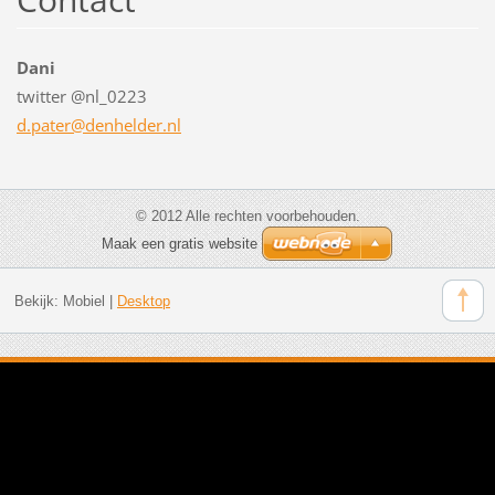
Dani
twitter @nl_0223
d.pater@
denhelde
r.nl
© 2012 Alle rechten voorbehouden.
Maak een gratis website
Bekijk:
Mobiel
|
Desktop