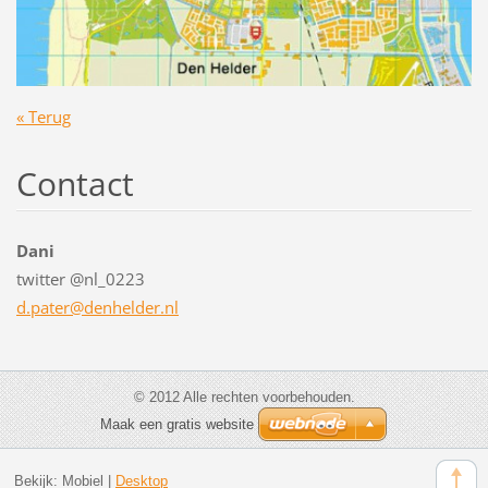
« Terug
Contact
Dani
twitter @nl_0223
d.pater@
denhelde
r.nl
© 2012 Alle rechten voorbehouden.
Maak een gratis website
Bekijk:
Mobiel
|
Desktop