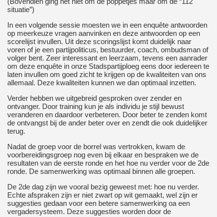
(Bovendien ging het niet om de poppetjes maar om de “112
situatie”)
In een volgende sessie moesten we in een enquête antwoorden
op meerkeuze vragen aanvinken en deze antwoorden op een
scorelijst invullen. Uit deze scoringslijst komt duidelijk naar
voren of je een partijpoliticus, bestuurder, coach, ombudsman of
volger bent. Zeer interessant en leerzaam, tevens een aanrader
om deze enquête in onze Stadspartijploeg eens door iedereen te
laten invullen om goed zicht te krijgen op de kwaliteiten van ons
allemaal. Deze kwaliteiten kunnen we dan optimaal inzetten.
Verder hebben we uitgebreid gesproken over zender en
ontvanger. Door training kun je als individu je stijl bewust
veranderen en daardoor verbeteren. Door beter te zenden komt
de ontvangst bij de ander beter over en zendt die ook duidelijker
terug.
Nadat de groep voor de borrel was vertrokken, kwam de
voorbereidingsgroep nog even bij elkaar en bespraken we de
resultaten van de eerste ronde en het hoe nu verder voor de 2de
ronde. De samenwerking was optimaal binnen alle groepen.
De 2de dag zijn we vooral bezig geweest met: hoe nu verder.
Echte afspraken zijn er niet zwart op wit gemaakt, wel zijn er
suggesties gedaan voor een betere samenwerking oa een
vergadersysteem. Deze suggesties worden door de