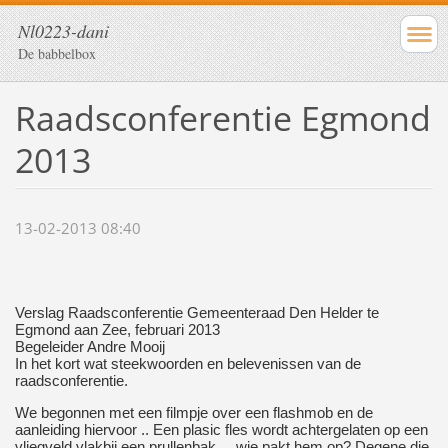
Nl0223-dani
De babbelbox
Raadsconferentie Egmond
2013
13-02-2013 08:40
Verslag Raadsconferentie Gemeenteraad Den Helder te
Egmond aan Zee, februari 2013
Begeleider Andre Mooij
In het kort wat steekwoorden en belevenissen van de
raadsconferentie.
We begonnen met een filmpje over een flashmob en de
aanleiding hiervoor .. Een plasic fles wordt achtergelaten op een
vliegveld vlakbij een prullenbak ... wie pakt hem op? Degene die