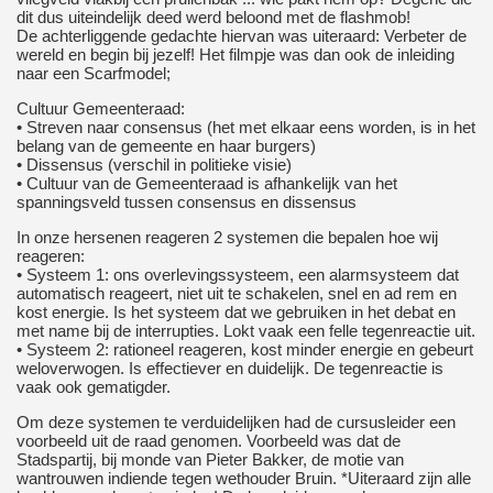
dit dus uiteindelijk deed werd beloond met de flashmob!
De achterliggende gedachte hiervan was uiteraard: Verbeter de
wereld en begin bij jezelf! Het filmpje was dan ook de inleiding
naar een Scarfmodel;
Cultuur Gemeenteraad:
• Streven naar consensus (het met elkaar eens worden, is in het
belang van de gemeente en haar burgers)
• Dissensus (verschil in politieke visie)
• Cultuur van de Gemeenteraad is afhankelijk van het
spanningsveld tussen consensus en dissensus
In onze hersenen reageren 2 systemen die bepalen hoe wij
reageren:
• Systeem 1: ons overlevingssysteem, een alarmsysteem dat
automatisch reageert, niet uit te schakelen, snel en ad rem en
kost energie. Is het systeem dat we gebruiken in het debat en
met name bij de interrupties. Lokt vaak een felle tegenreactie uit.
• Systeem 2: rationeel reageren, kost minder energie en gebeurt
weloverwogen. Is effectiever en duidelijk. De tegenreactie is
vaak ook gematigder.
Om deze systemen te verduidelijken had de cursusleider een
voorbeeld uit de raad genomen. Voorbeeld was dat de
Stadspartij, bij monde van Pieter Bakker, de motie van
wantrouwen indiende tegen wethouder Bruin. *Uiteraard zijn alle