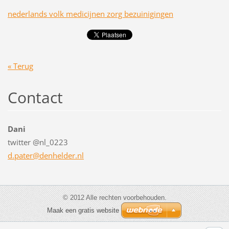
nederlands volk medicijnen zorg bezuinigingen
« Terug
Contact
Dani
twitter @nl_0223
d.pater@
denhelde
r.nl
© 2012 Alle rechten voorbehouden.
Maak een gratis website