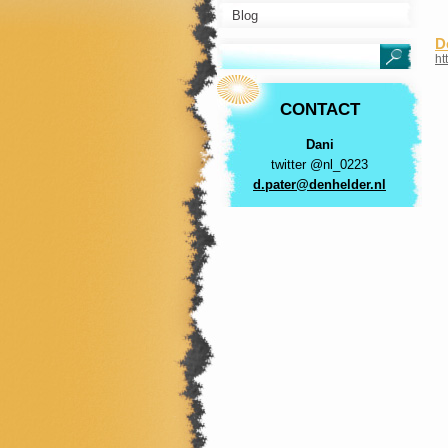
Blog
D
ht
CONTACT
Dani
twitter @nl_0223
d.pater@
denhelde
r.nl