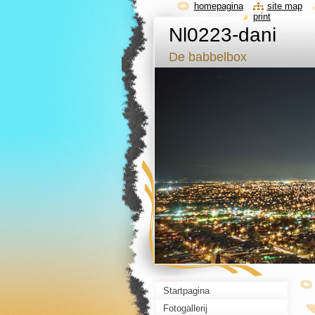
homepagina
site map
print
Nl0223-dani
De babbelbox
Startpagina
Fotogallerij