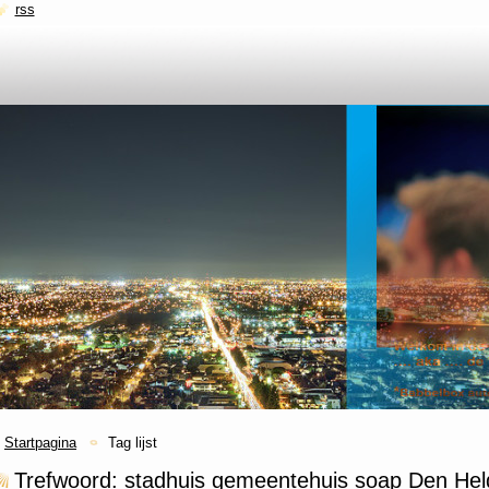
rss
Startpagina
Tag lijst
Trefwoord: stadhuis gemeentehuis soap Den Helde