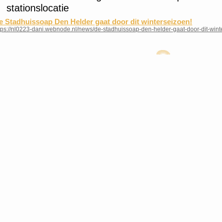
stationslocatie
e Stadhuissoap Den Helder gaat door dit winterseizoen!
tps://nl0223-dani.webnode.nl/news/de-stadhuissoap-den-helder-gaat-door-dit-wint