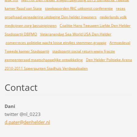
kamer Raad van State
steekwoorden RKC uitkomst conferentie
reces
proefraad vergadering uitdaging Den helder inwoners
nederlands volk
medicijnen zorg bezuinigingen
Coalitie Hans Teeuwen Liefde Den Helder
Stadspartij DBFMO
Veteranendag Sea World USA Den Helder
zomerreces politieke wacht losse eindjes stemmen grappig
Armoedeval
Tweede kamer Stadspartij
stadspartij social return wwnv fractie
gemeenteraad maatschappelijke ontwikkeling
Den Helder Politieke Arena
2010-2011 Speerpunten Stadhuis Verdwaalpalen
Contact
Dani
twitter @nl_0223
d.pater@
denhelde
r.nl