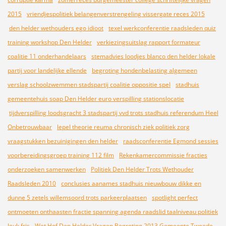
2015
vriendjespolitiek belangenverstrengeling vissergate reces 2015
den helder wethouders ego idioot
texel werkconferentie raadsleden quiz
training workshop Den Helder
verkiezingsuitslag rapport formateur
coalitie 11 onderhandelaars
stemadvies loodjes blanco den helder lokale
partij voor landelijke ellende
begroting hondenbelasting algemeen
verslag schoolzwemmen stadspartij coalitie oppositie spel
stadhuis
gemeentehuis soap Den Helder euro verspilling stationslocatie
tijdverspilling loodsgracht 3 stadspartij vvd trots stadhuis referendum Heel
Onbetrouwbaar
lepel theorie reuma chronisch ziek politiek zorg
vraagstukken bezuinigingen den helder
raadsconferentie Egmond sessies
voorbereidingsgroep training 112 film
Rekenkamercommissie fracties
onderzoeken samenwerken
Politiek Den Helder Trots Wethouder
Raadsleden 2010
conclusies aanames stadhuis nieuwbouw dikke en
dunne 5 zetels willemsoord trots parkeerplaatsen
spotlight perfect
ontmoeten onthaasten fractie spanning agenda raadslid taalniveau politiek
leuk fris
Wet Hof Den Helder Vragen Begroting 2013 Gemeente Tweede