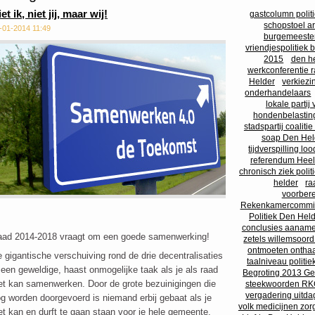
et ik, niet jij, maar wij!
gastcolumn polit
schopstoel ar
-01-2014 11:49
burgemeester 
vriendjespolitiek 
2015
den he
werkconferentie 
Helder
verkiezi
onderhandelaars
lokale partij
hondenbelastin
stadspartij coaliti
soap Den Helde
tijdverspilling lo
referendum Hee
chronisch ziek poli
helder
ra
voorbere
Rekenkamercommiss
Politiek Den He
conclusies aaname
ad 2014-2018 vraagt om een goede samenwerking!
zetels willemsoord
ontmoeten onthaa
 gigantische verschuiving rond de drie decentralisaties
taalniveau politiek
 een geweldige, haast onmogelijke taak als je als raad
Begroting 2013 G
et kan samenwerken. Door de grote bezuinigingen die
steekwoorden RKC
vergadering uitda
g worden doorgevoerd is niemand erbij gebaat als je
volk medicijnen zor
et kan en durft te gaan staan voor je hele gemeente.