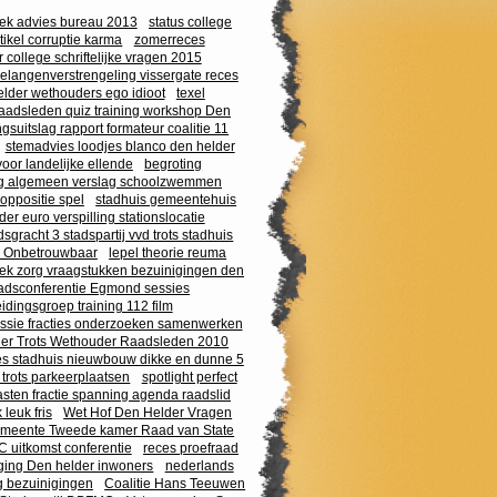
iek advies bureau 2013
status college
tikel corruptie karma
zomerreces
college schriftelijke vragen 2015
belangenverstrengeling vissergate reces
lder wethouders ego idioot
texel
raadsleden quiz training workshop Den
ngsuitslag rapport formateur coalitie 11
stemadvies loodjes blanco den helder
 voor landelijke ellende
begroting
g algemeen verslag schoolzwemmen
e oppositie spel
stadhuis gemeentehuis
r euro verspilling stationslocatie
odsgracht 3 stadspartij vvd trots stadhuis
l Onbetrouwbaar
lepel theorie reuma
tiek zorg vraagstukken bezuinigingen den
adsconferentie Egmond sessies
idingsgroep training 112 film
ie fracties onderzoeken samenwerken
lder Trots Wethouder Raadsleden 2010
s stadhuis nieuwbouw dikke en dunne 5
 trots parkeerplaatsen
spotlight perfect
sten fractie spanning agenda raadslid
 leuk fris
Wet Hof Den Helder Vragen
emeente Tweede kamer Raad van State
 uitkomst conferentie
reces proefraad
ging Den helder inwoners
nederlands
g bezuinigingen
Coalitie Hans Teeuwen