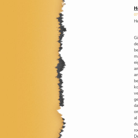
H
07
He
Gi
de
be
ma
ei
am
an
be
ko
ve
ge
da
om
al
du
ro
De