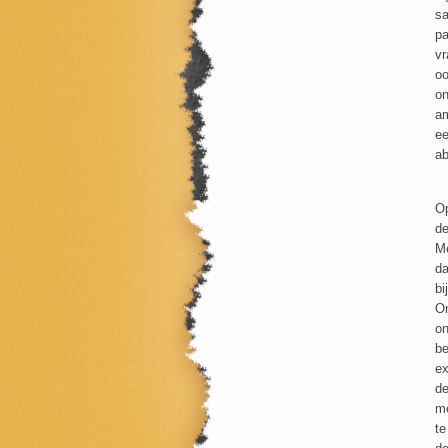
sa
pa
vr
oo
on
am
ee
ab
Op
de
Me
da
bi
On
on
be
ex
de
me
te