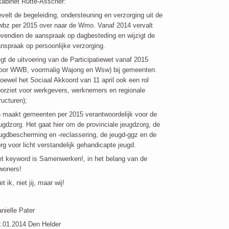
kabinet Rutte-Asscher:
velt de begeleiding, ondersteuning en verzorging uit de
bz per 2015 over naar de Wmo. Vanaf 2014 vervalt
vendien de aanspraak op dagbesteding en wijzigt de
nspraak op persoonlijke verzorging.
gt de uitvoering van de Participatiewet vanaf 2015
oor WWB, voormalig Wajong en Wsw) bij gemeenten.
oewel het Sociaal Akkoord van 11 april ook een rol
orziet voor werkgevers, werknemers en regionale
ructuren);
 maakt gemeenten per 2015 verantwoordelijk voor de
ugdzorg. Het gaat hier om de provinciale jeugdzorg, de
ugdbescherming en -reclassering, de jeugd-ggz en de
rg voor licht verstandelijk gehandicapte jeugd.
t keyword is Samenwerken!, in het belang van de
woners!
et ik, niet jij, maar wij!
nielle Pater
.01.2014 Den Helder