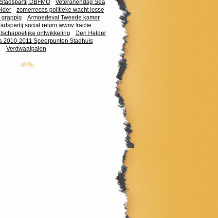
 Stadspartij DBFMO
Veteranendag Sea
lder
zomerreces politieke wacht losse
 grappig
Armoedeval Tweede kamer
tadspartij social return wwnv fractie
schappelijke ontwikkeling
Den Helder
na 2010-2011 Speerpunten Stadhuis
Verdwaalpalen