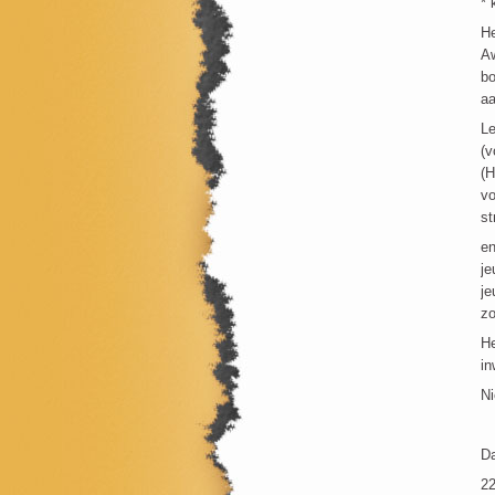
* 
He
Aw
bo
aa
Le
(v
(H
vo
st
en
je
je
zo
He
in
Ni
Da
22