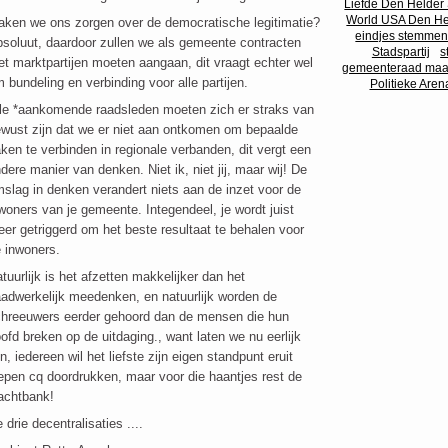
Liefde Den Helder
World USA Den He
ken we ons zorgen over de democratische legitimatie?
eindjes stemmen
soluut, daardoor zullen we als gemeente contracten
Stadspartij
s
t marktpartijen moeten aangaan, dit vraagt echter wel
gemeenteraad maat
 bundeling en verbinding voor alle partijen.
Politieke Are
le *aankomende raadsleden moeten zich er straks van
wust zijn dat we er niet aan ontkomen om bepaalde
ken te verbinden in regionale verbanden, dit vergt een
dere manier van denken. Niet ik, niet jij, maar wij! De
slag in denken verandert niets aan de inzet voor de
woners van je gemeente. Integendeel, je wordt juist
er getriggerd om het beste resultaat te behalen voor
 inwoners.
tuurlijk is het afzetten makkelijker dan het
adwerkelijk meedenken, en natuurlijk worden de
hreeuwers eerder gehoord dan de mensen die hun
ofd breken op de uitdaging., want laten we nu eerlijk
jn, iedereen wil het liefste zijn eigen standpunt eruit
epen cq doordrukken, maar voor die haantjes rest de
achtbank!
 drie decentralisaties ....