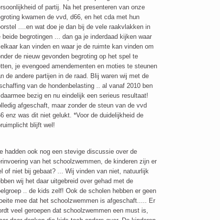
rsoonlijkheid of partij. Na het presenteren van onze
groting kwamen de vvd, d66, en het cda met hun
orstel ....en wat doe je dan bij de vele raakvlakken in
 beide begrotingen ... dan ga je inderdaad kijken waar
 elkaar kan vinden en waar je de ruimte kan vinden om
nder de nieuw gevonden begroting op het spel te
tten, je evengoed amendementen en moties te steunen
n de andere partijen in de raad. Blij waren wij met de
schaffing van de hondenbelasting .. al vanaf 2010 ben
 daarmee bezig en nu eindelijk een serieus resultaat!
lledig afgeschaft, maar zonder de steun van de vvd
6 enz was dit niet gelukt. *Voor de duidelijkheid de
ruimplicht blijft wel!
 hadden ook nog een stevige discussie over de
rinvoering van het schoolzwemmen, de kinderen zijn er
l of niet bij gebaat? ... Wij vinden van niet, natuurlijk
bben wij het daar uitgebreid over gehad met de
elgroep .. de kids zelf! Ook de scholen hebben er geen
eite mee dat het schoolzwemmen is afgeschaft..... Er
rdt veel geroepen dat schoolzwemmen een must is,