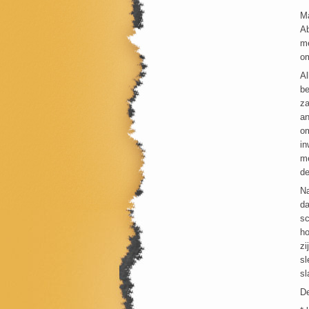
Ma
Ab
me
om
Al
be
za
an
om
in
me
de
Na
da
sc
ho
zi
sl
sl
De