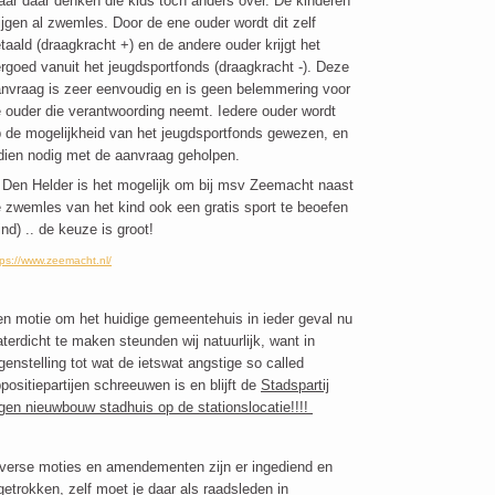
ar daar denken die kids toch anders over. De kinderen
ijgen al zwemles. Door de ene ouder wordt dit zelf
taald (draagkracht +) en de andere ouder krijgt het
rgoed vanuit het jeugdsportfonds (draagkracht -). Deze
nvraag is zeer eenvoudig en is geen belemmering voor
 ouder die verantwoording neemt. Iedere ouder wordt
 de mogelijkheid van het jeugdsportfonds gewezen, en
dien nodig met de aanvraag geholpen.
 Den Helder is het mogelijk om bij msv Zeemacht naast
 zwemles van het kind ook een gratis sport te beoefen
ind) .. de keuze is groot!
tps://www.zeemacht.nl/
n motie om het huidige gemeentehuis in ieder geval nu
terdicht te maken steunden wij natuurlijk, want in
genstelling tot wat de ietswat angstige so called
positiepartijen schreeuwen is en blijft de
Stadspartij
gen nieuwbouw stadhuis op de stationslocatie!!!!
verse moties en amendementen zijn er ingediend en
getrokken, zelf moet je daar als raadsleden in