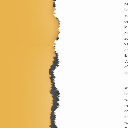
pe
be
vo
de
je
zo
ze
va
af
ik
Vo
d6
op
We
he
we
he
do
mo
wo