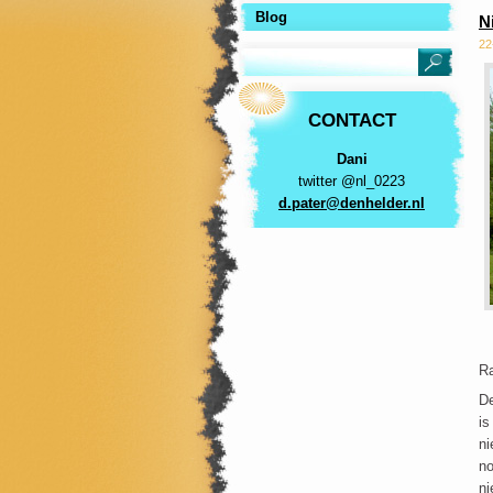
Blog
Ni
22
CONTACT
Dani
twitter @nl_0223
d.pater@
denhelde
r.nl
Ra
De
is
ni
no
ni