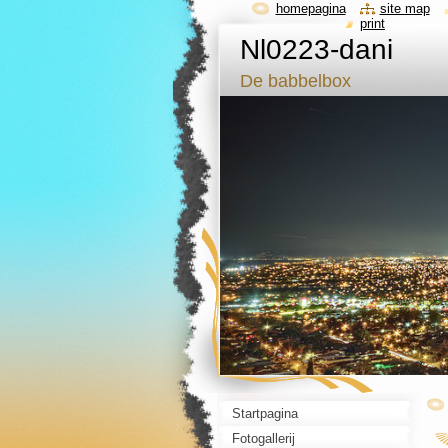
homepagina
site map
print
Nl0223-dani
De babbelbox
Startpagina
Fotogallerij