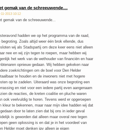
et gemak van de schreeuwende....
-11-2013 10:12
t gemak van de schreeuwende...
steravond hadden we op het programma van de raad,
 begroting. Zoals altijd weer één brok ellende, dus
sloten wij als Stadspartij om deze keer eens niet alleen
ar nee en wij zijn tegen te roepen, maar hebben wij
genlijk het werk van de wethouder van financiën en haar
btenaren opnieuw gedaan. Wij hebben gekeken naar
dere zoekrichtingen om de boel voor Den Helder
taalbaar te houden en de inwoners niet met hogere
sten op te zadelen. Uiteraard was onze begroting een
rrassing en niet voor een iedere partij even aangenaam
zien de reacties, de kreten coalitie en pluche waren
n ook veelvuldig te horen. Tevens werd er opgeroepen
 kleur te bekennen, maar naar mijn idee hadden wij dat
 gedaan door te laten zien dat bij ons in ieder geval
idelijk is geworden dat alleen maar overal nee tegen
epen geen oplossing is en dat je in het voordeel van
n Helder moet denken ipv alleen je eigen