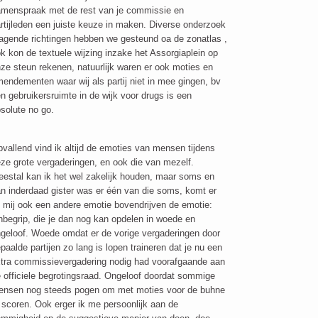
menspraak met de rest van je commissie en
rtijleden een juiste keuze in maken. Diverse onderzoek
agende richtingen hebben we gesteund oa de zonatlas ,
k kon de textuele wijzing inzake het Assorgiaplein op
ze steun rekenen, natuurlijk waren er ook moties en
endementen waar wij als partij niet in mee gingen, bv
n gebruikersruimte in de wijk voor drugs is een
solute no go.
vallend vind ik altijd de emoties van mensen tijdens
ze grote vergaderingen, en ook die van mezelf.
estal kan ik het wel zakelijk houden, maar soms en
n inderdaad gister was er één van die soms, komt er
j mij ook een andere emotie bovendrijven de emotie:
begrip, die je dan nog kan opdelen in woede en
geloof. Woede omdat er de vorige vergaderingen door
paalde partijen zo lang is lopen traineren dat je nu een
tra commissievergadering nodig had voorafgaande aan
 officiele begrotingsraad. Ongeloof doordat sommige
nsen nog steeds pogen om met moties voor de buhne
 scoren. Ook erger ik me persoonlijk aan de