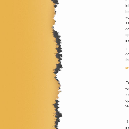
ma
kr
be
ve
aa
de
op
in
In
de
(k
ht
Ee
wa
te
op
te
Di
in